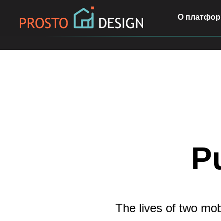
О платфор
P
The lives of two mob